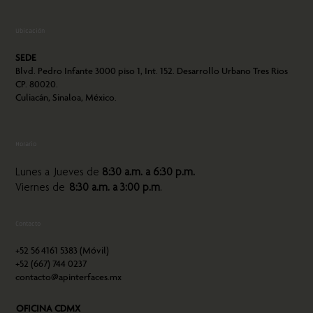
Ubicación
SEDE
Blvd. Pedro Infante 3000 piso 1, Int. 152. Desarrollo Urbano Tres Rios
CP. 80020.
Culiacán, Sinaloa, México.
Horario
Lunes a Jueves de
8:30 a.m. a 6:30 p.m.
Viernes de
8:30 a.m. a 3:00 p.m
.
Contacto
+52 56
4161 5383 (Móvil)
+52 (667) 744 0237
contacto@apinterfaces.mx
OFICINA CDMX