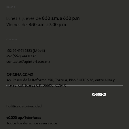
Horario
Lunes a Jueves de
8:30 a.m. a 6:30 p.m.
Viernes de
8:30 a.m. a 3:00 p.m
.
Contacto
+52 56
4161 5383 (Móvil)
+52 (667) 744 0237
contacto@apinterfaces.mx
OFICINA CDMX
Av. Paseo de la Reforma 250, Torre A, Piso SUITE 928, entre Niza y
Havre, col. Juárez C.P. 06600, CDMX
Política de privacidad
©2025 ap/interfaces
Todos los derechos reservados.