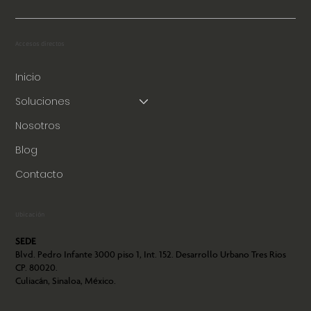
Accesos directos
Inicio
Soluciones
Nosotros
Blog
Contacto
Ubicación
SEDE
Blvd. Pedro Infante 3000 piso 1, Int. 152. Desarrollo Urbano Tres Rios
CP. 80020.
Culiacán, Sinaloa, México.