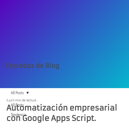
Entradas de Blog
All Posts
3 jul
3 min de lectura
All Posts
Automatización empresarial
Tendencia
con Google Apps Script.