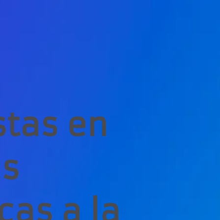
stas en
es
cas a la