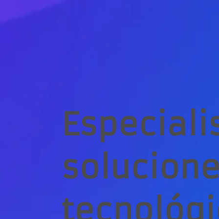
Especiali
solucion
tecnológi